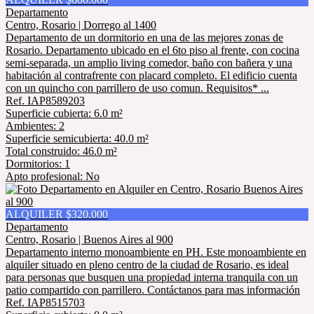
Departamento
Centro, Rosario | Dorrego al 1400
Departamento de un dormitorio en una de las mejores zonas de
Rosario. Departamento ubicado en el 6to piso al frente, con cocina
semi-separada, un amplio living comedor, baño con bañera y una
habitación al contrafrente con placard completo. El edificio cuenta
con un quincho con parrillero de uso comun. Requisitos* ...
Ref. IAP8589203
Superficie cubierta: 6.0 m²
Ambientes: 2
Superficie semicubierta: 40.0 m²
Total construido: 46.0 m²
Dormitorios: 1
Apto profesional: No
ALQUILER $320.000
Departamento
Centro, Rosario | Buenos Aires al 900
Departamento interno monoambiente en PH. Este monoambiente en
alquiler situado en pleno centro de la ciudad de Rosario, es ideal
para personas que busquen una propiedad interna tranquila con un
patio compartido con parrillero. Contáctanos para mas información
Ref. IAP8515703