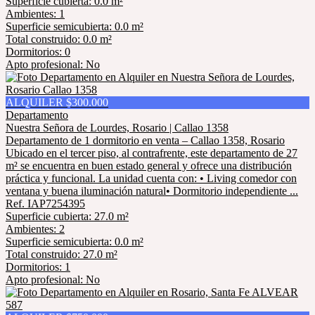
Superficie cubierta: 0.0 m²
Ambientes: 1
Superficie semicubierta: 0.0 m²
Total construido: 0.0 m²
Dormitorios: 0
Apto profesional: No
ALQUILER $300.000
Departamento
Nuestra Señora de Lourdes, Rosario | Callao 1358
Departamento de 1 dormitorio en venta – Callao 1358, Rosario
Ubicado en el tercer piso, al contrafrente, este departamento de 27
m² se encuentra en buen estado general y ofrece una distribución
práctica y funcional. La unidad cuenta con: • Living comedor con
ventana y buena iluminación natural• Dormitorio independiente ...
Ref. IAP7254395
Superficie cubierta: 27.0 m²
Ambientes: 2
Superficie semicubierta: 0.0 m²
Total construido: 27.0 m²
Dormitorios: 1
Apto profesional: No