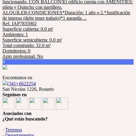
funcionando. CON BALCON!El edificio cuenta con AMENITIES:
pileta y Quincho con parrillero.
ALQUILER:CONDICIONES*Duración: 1 año o 2.*Justificación
de ingreso (debe tener trabajo)*1 garantía ...
Ref. IAP7835902
Superficie cubierta: 0.0 m²
Ambientes: 1
Superficie semicubierta: 0.0 m²
Total construido: 32.0 m²
Dormitorios: 0
Apto profesional: No
0
Encontranos en
(341) 6622254
San Nicolas 1226, Rosario
Seguinos en
Asociados con
¿Qué estás buscando?
·
Terrenos
·
Departamentos