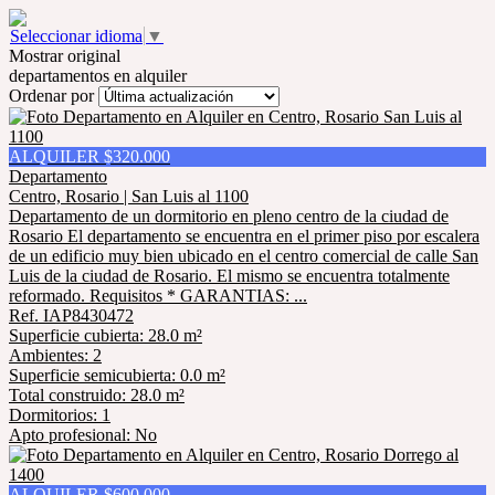
Seleccionar idioma
▼
Mostrar original
departamentos en alquiler
Ordenar por
ALQUILER $320.000
Departamento
Centro, Rosario | San Luis al 1100
Departamento de un dormitorio en pleno centro de la ciudad de
Rosario El departamento se encuentra en el primer piso por escalera
de un edificio muy bien ubicado en el centro comercial de calle San
Luis de la ciudad de Rosario. El mismo se encuentra totalmente
reformado. Requisitos * GARANTIAS: ...
Ref. IAP8430472
Superficie cubierta: 28.0 m²
Ambientes: 2
Superficie semicubierta: 0.0 m²
Total construido: 28.0 m²
Dormitorios: 1
Apto profesional: No
ALQUILER $600.000