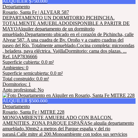
ALQUILER $750.000
Departamento
Rosario, Santa Fe | ALVEAR 587
DEPARTAMENTO UN DORMITORIO PICHINCHA.
TOTALMENTE AMUEBLADODISPONIBLE A PARITR DE
MAYOAlquiler departamento de un dormitorio
amueblado.Departamento ubicado en el corazón de Pichincha, calle
Alvear 587. A una cuadra de Bv. Oroño y a cuatro cuadras del
paseo del Río. Totalmente amueblado.Cocina completa: microondas
, heladera, pava eléctrica. VajillaDormitorio: cama dos plazas. ...
Ref. IAP7836666
Superficie cubierta: 0.0 m²
Ambientes: 0
Superficie semicubierta: 0.0 m²
Total construido: 0.0 m²
Dormitorios: 1
Apto profesional: No
ALQUILER $500.000
Departamento
Rosario, Santa Fe | MITRE 228
MONOAMBIENTE AMUEBLADO CON BALCON.
AMENITIES. ZONA PARQUE ESPAÑASe alquila departamento
amueblado.30mts2 a metros del Parque españa y del rio
paraná.Calle mitre al 200.Monoambiente con todos sus servicios