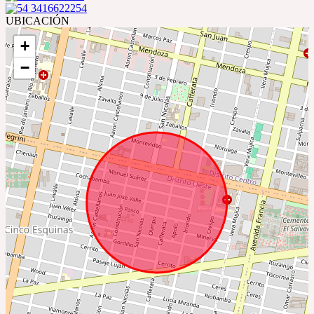
54 3416622254
UBICACIÓN
+
−