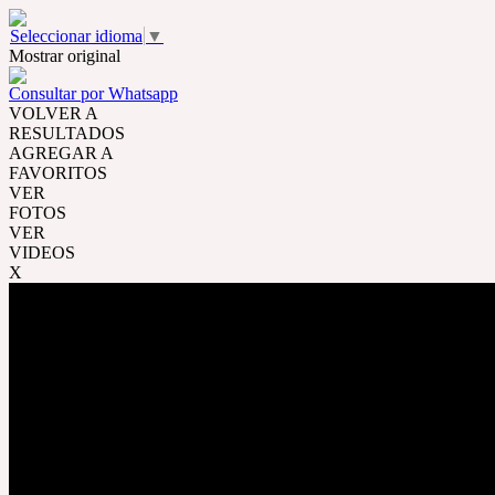
Seleccionar idioma
▼
Mostrar original
Consultar por Whatsapp
VOLVER A
RESULTADOS
AGREGAR A
FAVORITOS
VER
FOTOS
VER
VIDEOS
X