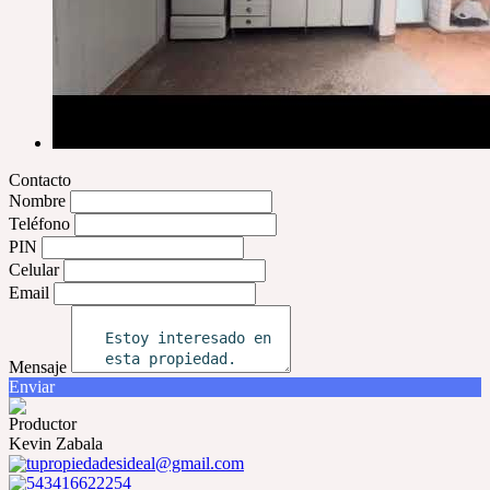
Contacto
Nombre
Teléfono
PIN
Celular
Email
Mensaje
Enviar
Productor
Kevin Zabala
tupropiedadesideal@gmail.com
543416622254