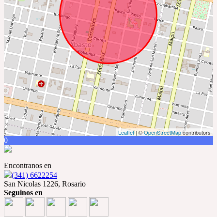
Leaflet
| ©
OpenStreetMap
contributors
0
Encontranos en
(341) 6622254
San Nicolas 1226, Rosario
Seguinos en