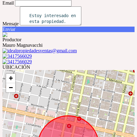
Email
Mensaje
Enviar
Productor
Mauro Magnavacchi
idealpropiedadesventas@gmail.com
3417566029
3417566029
UBICACIÓN
+
−